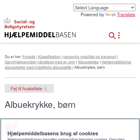
G
å
Powered by
Translate
t
i
l
h
o
v
e
Du er her:
Forside
|
Klassifikation
|
personlig mobilitet og transport
|
d
Ganghjælpemidler håndteret med én arm
|
Albuestokke
|
Højdeindstillelige
i
albuestokke med indstillelig albuestøtte
| Albuekrykke, børn
n
d
h
Føj til huskeliste
o
l
Albuekrykke, børn
d
Hjælpemiddelbasens brug af cookies
Hjælpemiddelbasen benytter nødvendige tekniske cookies. Desuden