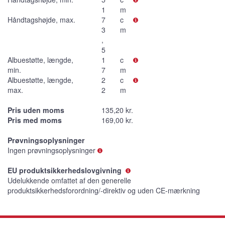
1
m
Håndtagshøjde, max.
7
c
3
m
,
5
Albuestøtte, længde,
1
c
min.
7
m
Albuestøtte, længde,
2
c
max.
2
m
Pris uden moms
135,20 kr.
Pris med moms
169,00 kr.
Prøvningsoplysninger
Ingen prøvningsoplysninger
EU produktsikkerhedslovgivning
Udelukkende omfattet af den generelle
produktsikkerhedsforordning/-direktiv og uden CE-mærkning