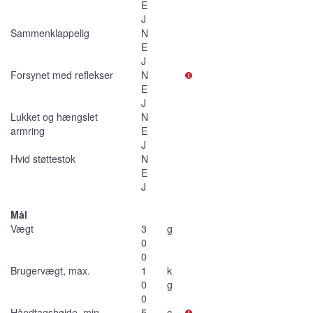
E
J
Sammenklappelig
N
E
J
Forsynet med reflekser
N
E
J
Lukket og hængslet
N
armring
E
J
Hvid støttestok
N
E
J
Mål
Vægt
3
g
0
0
Brugervægt, max.
1
k
0
g
0
Håndtagshøjde, min.
5
c