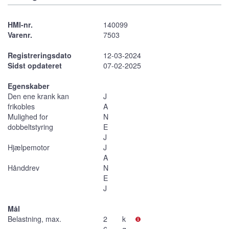
HMI-nr.
140099
Varenr.
7503
Registreringsdato
12-03-2024
Sidst opdateret
07-02-2025
Egenskaber
Den ene krank kan
J
frikobles
A
Mulighed for
N
dobbeltstyring
E
J
Hjælpemotor
J
A
Hånddrev
N
E
J
Mål
Belastning, max.
2
k
6
g