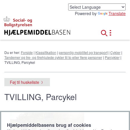
G
å
Powered by
Translate
t
i
l
h
o
v
e
Du er her:
Forside
|
Klassifikation
|
personlig mobilitet og transport
|
Cykler
|
d
Tandemer og tre- og firehjulede cykler til to eller flere personer
|
Parcykler
|
i
TVILLING, Parcykel
n
d
h
Føj til huskeliste
o
l
TVILLING, Parcykel
d
Hjælpemiddelbasens brug af cookies