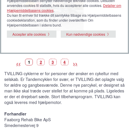
Hjælpemiddelbasen benytter nødvendige tekniske cookies. Desuden
anvendes cookies til statistik, hvis du accepterer alle cookies.
Detaljer om
Hjælpemiddelbasens cookies
.
Du kan til enhver tid trække dit samtykke tilbage via Hjælpemiddelbasens
cookiedeklaration, som du finder under overskriften Om
Hjælpemiddelbasen i sidens bund.
Accepter alle cookies
Kun nødvendige cookies
B
(
B
B
B
1
2
3
4
<<
>>
i
V
i
i
i
l
i
l
l
l
l
s
l
l
l
TVILLING cyklerne er for personer der ønsker en cykeltur med
e
t
e
e
e
d
b
d
d
d
selskab. Er Tandemcyklen for svær, er TVILLING det oplagte valg
e
i
e
e
e
l
for ældre og gangbesværede. Denne nye parcykel, er designet så
l
e
man ikke skal træde over stellet for at komme på plads. Ligeledes
d
e
er der et drejebart sæde. Stort tilbehørsprogram. TVILLING kan
)
også leveres med hjælpemotor.
Forhandler
Faaborg Rehab Bike ApS
Smedemestervej 9