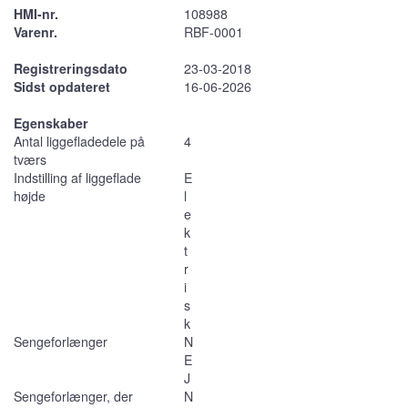
HMI-nr.
108988
Varenr.
RBF-0001
Registreringsdato
23-03-2018
Sidst opdateret
16-06-2026
Egenskaber
Antal liggefladedele på
4
tværs
Indstilling af liggeflade
E
højde
l
e
k
t
r
i
s
k
Sengeforlænger
N
E
J
Sengeforlænger, der
N