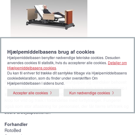
Hjælpemiddelbasens brug af cookies
Hjælpemiddelbasen benytter nødvendige tekniske cookies. Desuden
anvendes cookies til statistik, hvis du accepterer alle cookies.
Detaljer om
Hjælpemiddelbasens cookies
.
B
(
B
B
B
1
2
3
4
<<
>>
i
V
i
i
i
Du kan til enhver tid trække dit samtykke tilbage via Hjælpemiddelbasens
l
i
l
l
l
cookiedeklaration, som du finder under overskriften Om
l
s
l
l
l
RotoBedFree gør bruger mere selvhjulpen og mindsker behovet
e
t
e
e
e
Hjælpemiddelbasen i sidens bund.
d
b
d
d
d
for pleje. Med fjernbetjeningen kan bruger selv køre sengen op i
e
i
e
e
e
l
Accepter alle cookies
Kun nødvendige cookies
stoleposition og dreje den rundt til udstigning. Skåner brugers
l
e
krop for vrid og træk i forbindelse med forflytninger. Fungerer
d
e
også som stor aflastning for personalet, der får færre løft/træk og
)
bedre arbejdspositioner.
Forhandler
RotoBed