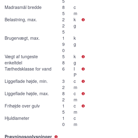
5
Madrasmål bredde
8
c
5
m
Belastning, max.
2
k
2
g
5
Brugervægt, max.
1
k
9
g
0
Vægt af tungeste
5
k
enkeltdel
8
g
Tæthedsklasse for vand
6
I
P
Liggeflade højde, min.
3
c
2
m
Liggeflade højde, max.
8
c
2
m
Frihøjde over gulv
1
c
5
m
Hjuldiameter
1
c
0
m
Prøvningsoplysninger