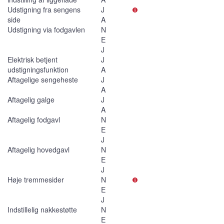
Udstigning fra sengens
J
side
A
Udstigning via fodgavlen
N
E
J
Elektrisk betjent
J
udstigningsfunktion
A
Aftagelige sengeheste
J
A
Aftagelig galge
J
A
Aftagelig fodgavl
N
E
J
Aftagelig hovedgavl
N
E
J
Høje tremmesider
N
E
J
Indstillelig nakkestøtte
N
E