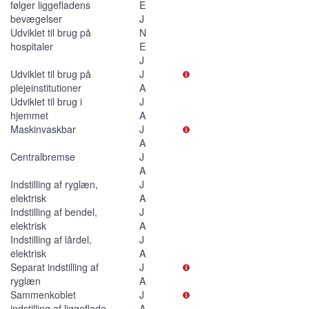
følger liggefladens
E
bevægelser
J
Udviklet til brug på
N
hospitaler
E
J
Udviklet til brug på
J
plejeinstitutioner
A
Udviklet til brug i
J
hjemmet
A
Maskinvaskbar
J
A
Centralbremse
J
A
Indstilling af ryglæn,
J
elektrisk
A
Indstilling af bendel,
J
elektrisk
A
Indstilling af lårdel,
J
elektrisk
A
Separat indstilling af
J
ryglæn
A
Sammenkoblet
J
indstilling af liggeflade
A