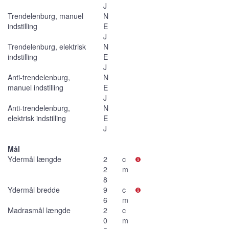
J
Trendelenburg, manuel
N
indstilling
E
J
Trendelenburg, elektrisk
N
indstilling
E
J
Anti-trendelenburg,
N
manuel indstilling
E
J
Anti-trendelenburg,
N
elektrisk indstilling
E
J
Mål
Ydermål længde
2
c
2
m
8
Ydermål bredde
9
c
6
m
Madrasmål længde
2
c
0
m