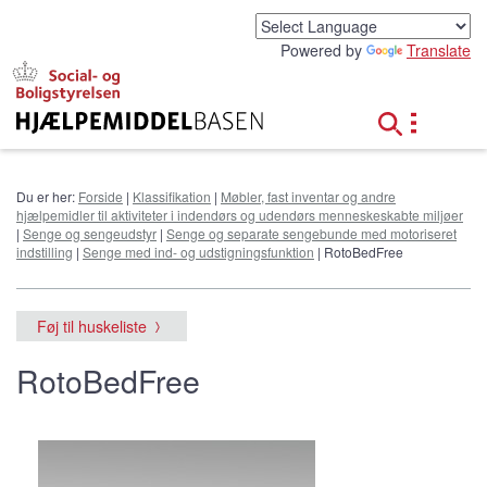
G
å
Powered by
Translate
t
i
l
h
o
v
e
Du er her:
Forside
|
Klassifikation
|
Møbler, fast inventar og andre
d
hjælpemidler til aktiviteter i indendørs og udendørs menneskeskabte miljøer
i
|
Senge og sengeudstyr
|
Senge og separate sengebunde med motoriseret
n
indstilling
|
Senge med ind- og udstigningsfunktion
| RotoBedFree
d
h
o
Føj til huskeliste
l
d
RotoBedFree