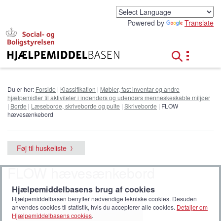
G
å
Powered by
Translate
t
i
l
h
o
v
e
Du er her:
Forside
|
Klassifikation
|
Møbler, fast inventar og andre
d
hjælpemidler til aktiviteter i indendørs og udendørs menneskeskabte miljøer
i
|
Borde
|
Læseborde, skriveborde og pulte
|
Skriveborde
| FLOW
n
hævesænkebord
d
h
o
Føj til huskeliste
l
d
FLOW hævesænkebord
Hjælpemiddelbasens brug af cookies
Hjælpemiddelbasen benytter nødvendige tekniske cookies. Desuden
anvendes cookies til statistik, hvis du accepterer alle cookies.
Detaljer om
Hjælpemiddelbasens cookies
.