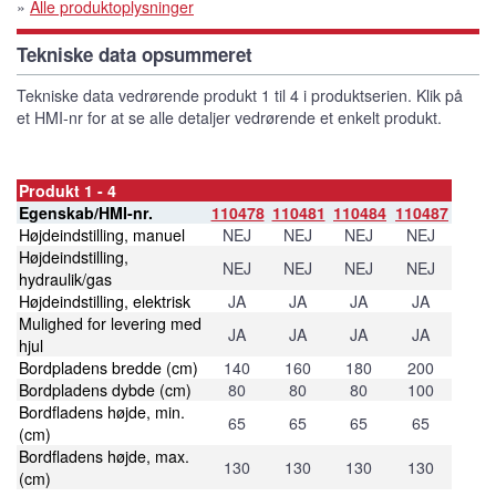
»
Alle produktoplysninger
Tekniske data opsummeret
Tekniske data vedrørende produkt 1 til 4 i produktserien. Klik på
et HMI-nr for at se alle detaljer vedrørende et enkelt produkt.
Produkt 1 - 4
Egenskab/HMI-nr.
110478
110481
110484
110487
Højdeindstilling, manuel
NEJ
NEJ
NEJ
NEJ
Højdeindstilling,
NEJ
NEJ
NEJ
NEJ
hydraulik/gas
Højdeindstilling, elektrisk
JA
JA
JA
JA
Mulighed for levering med
JA
JA
JA
JA
hjul
Bordpladens bredde (cm)
140
160
180
200
Bordpladens dybde (cm)
80
80
80
100
Bordfladens højde, min.
65
65
65
65
(cm)
Bordfladens højde, max.
130
130
130
130
(cm)