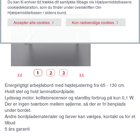
Du kan til enhver tid trække dit samtykke tilbage via Hjælpemiddelbasens
cookiedeklaration, som du finder under overskriften Om
Hjælpemiddelbasen i sidens bund.
Accepter alle cookies
Kun nødvendige cookies
B
(
B
B
1
2
3
<<
>>
i
V
i
i
l
i
l
l
l
s
l
l
Energirigtigt arbejdsbord med højdejustering fra 65 - 130 cm.
e
t
e
e
d
b
d
d
Hvidt stel og hvid laminatbordplade.
e
i
e
e
l
Lydsvag motor, kollisionscensor og standby forbrug på kun 0,1 W.
l
e
Der er ingen tværbom mellem søjlerne, så der er fri benplads
d
e
under bordet.
)
Andre bordpladematerialer og farver kan vælges, kontakt os for et
tilbud
5 års garanti