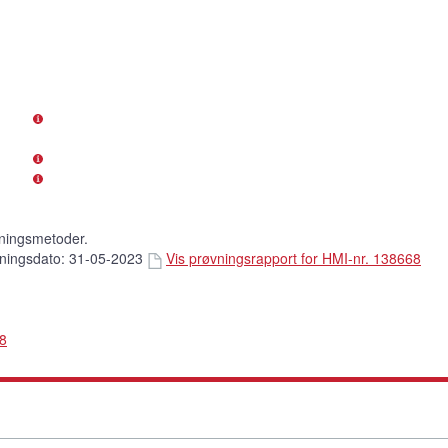
ningsmetoder.
ningsdato: 31-05-2023
Vis prøvningsrapport for HMI-nr. 138668
68