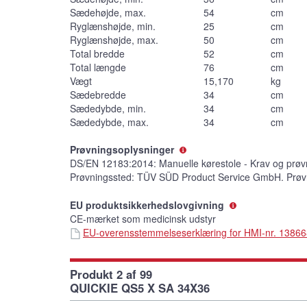
Sædehøjde, max.
54
cm
Ryglænshøjde, min.
25
cm
Ryglænshøjde, max.
50
cm
Total bredde
52
cm
Total længde
76
cm
Vægt
15,170
kg
Sædebredde
34
cm
Sædedybde, min.
34
cm
Sædedybde, max.
34
cm
Prøvningsoplysninger
DS/EN 12183:2014: Manuelle kørestole - Krav og prøv
Prøvningssted: TÜV SÜD Product Service GmbH. Prøv
EU produktsikkerhedslovgivning
CE-mærket som medicinsk udstyr
EU-overensstemmelseserklæring for HMI-nr. 1386
Produkt 2 af 99
QUICKIE QS5 X SA 34X36