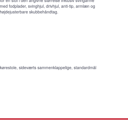
for en stol i den angivne størrelse inklusiv svingarme
med fodplader, svinghjul, drivhjul, anti-tip, armlæn og
højdejusterbare skubbehåndtag.
 kørestole, sideværts sammenklappelige, standardmål