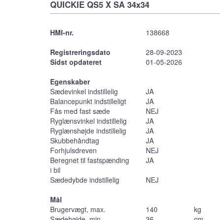
QUICKIE QS5 X SA 34x34
HMI-nr.
138668
Registreringsdato
28-09-2023
Sidst opdateret
01-05-2026
Egenskaber
Sædevinkel indstillelig
JA
Balancepunkt indstilleligt
JA
Fås med fast sæde
NEJ
Ryglænsvinkel indstillelig
JA
Ryglænshøjde indstillelig
JA
Skubbehåndtag
JA
Forhjulsdreven
NEJ
Beregnet til fastspænding
JA
i bil
Sædedybde indstillelig
NEJ
Mål
Brugervægt, max.
140
kg
Sædehøjde, min.
36
cm