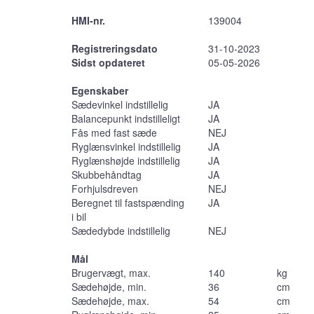
HMI-nr.
139004
Registreringsdato
31-10-2023
Sidst opdateret
05-05-2026
Egenskaber
Sædevinkel indstillelig
JA
Balancepunkt indstilleligt
JA
Fås med fast sæde
NEJ
Ryglænsvinkel indstillelig
JA
Ryglænshøjde indstillelig
JA
Skubbehåndtag
JA
Forhjulsdreven
NEJ
Beregnet til fastspænding
JA
i bil
Sædedybde indstillelig
NEJ
Mål
Brugervægt, max.
140
kg
Sædehøjde, min.
36
cm
Sædehøjde, max.
54
cm