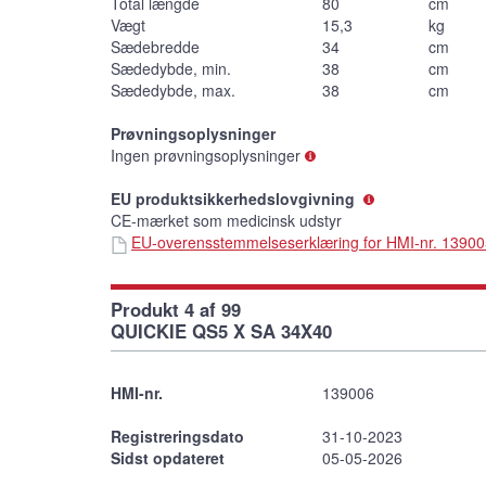
Total længde
80
cm
Vægt
15,3
kg
Sædebredde
34
cm
Sædedybde, min.
38
cm
Sædedybde, max.
38
cm
Prøvningsoplysninger
Ingen prøvningsoplysninger
EU produktsikkerhedslovgivning
CE-mærket som medicinsk udstyr
EU-overensstemmelseserklæring for HMI-nr. 1390
Produkt 4 af 99
QUICKIE QS5 X SA 34X40
HMI-nr.
139006
Registreringsdato
31-10-2023
Sidst opdateret
05-05-2026