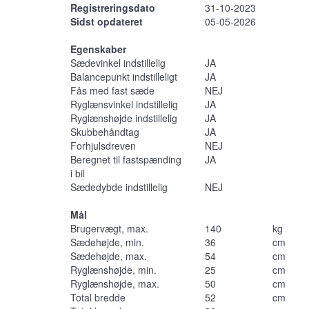
Registreringsdato
31-10-2023
Sidst opdateret
05-05-2026
Egenskaber
Sædevinkel indstillelig
JA
Balancepunkt indstilleligt
JA
Fås med fast sæde
NEJ
Ryglænsvinkel indstillelig
JA
Ryglænshøjde indstillelig
JA
Skubbehåndtag
JA
Forhjulsdreven
NEJ
Beregnet til fastspænding
JA
i bil
Sædedybde indstillelig
NEJ
Mål
Brugervægt, max.
140
kg
Sædehøjde, min.
36
cm
Sædehøjde, max.
54
cm
Ryglænshøjde, min.
25
cm
Ryglænshøjde, max.
50
cm
Total bredde
52
cm