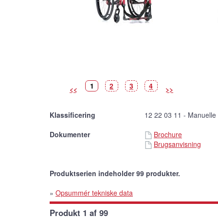
Billede
(Vist
Billede
Billede
Billede
1
2
3
4
<<
>>
billede)
Klassificering
12 22 03 11 - Manuelle
Dokumenter
Brochure
Brugsanvisning
Produktserien indeholder 99 produkter.
»
Opsummér tekniske data
Produkt 1 af 99