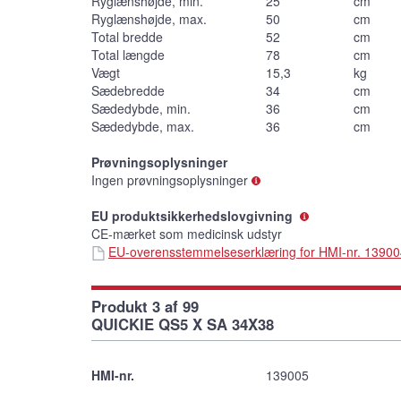
Ryglænshøjde, min.
25
cm
Ryglænshøjde, max.
50
cm
Total bredde
52
cm
Total længde
78
cm
Vægt
15,3
kg
Sædebredde
34
cm
Sædedybde, min.
36
cm
Sædedybde, max.
36
cm
Prøvningsoplysninger
Ingen prøvningsoplysninger
EU produktsikkerhedslovgivning
CE-mærket som medicinsk udstyr
EU-overensstemmelseserklæring for HMI-nr. 1390
Produkt 3 af 99
QUICKIE QS5 X SA 34X38
HMI-nr.
139005