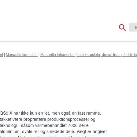
rt
|
Manuelle kørestole
|
Manuelle tohåndsbetjente kørestole, drevet frem på drivri
QS5 X har ikke kun en let, men også en fast ramme,
takket være proprietære produktionsprocesser og
teknologi - såsom varmebehandlet 7000-serie
aluminium, ovale rør og smedede dele. Vægt er angivet